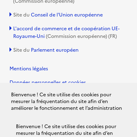
(Commission européenne)
Site du
Conseil de l'Union européenne
L'accord de commerce et de coopération UE-
Royaume-Uni
(Commission européenne) (FR)
Site du
Parlement européen
Mentions légales
Données personnelles et cookies
Bienvenue ! Ce site utilise des cookies pour
Accessibilité
mesurer la fréquentation du site afin d’en
améliorer le fonctionnement et l’administration
Plan du site
et, avec votre accord, pour évaluer la
performance des campagnes d’informations
Contacts
Bienvenue ! Ce site utilise des cookies pour
gouvernementales et améliorer votre expérience
mesurer la fréquentation du site afin d’en
utilisateur, ainsi que pour vous proposer des