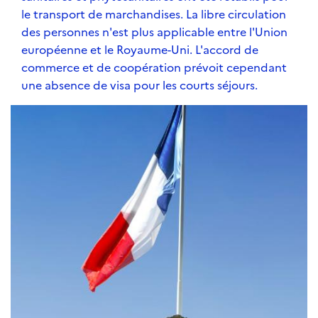
le transport de marchandises. La libre circulation
des personnes n'est plus applicable entre l'Union
européenne et le Royaume-Uni. L'accord de
commerce et de coopération prévoit cependant
une absence de visa pour les courts séjours.