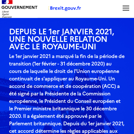
Panneau de gestion des cookies
DEPUIS LE 1er JANVIER 2021,
UNE NOUVELLE RELATION
AVEC LE ROYAUME-UNI
Le
1er janvier 2021
a marqué la fin de la période de
transition (1er février - 31 décembre 2020) au
cours de laquelle le droit de l'Union européenne
continuait de s'appliquer au Royaume-Uni.
Un
accord de commerce et de coopération (ACC) a
été signé par la Présidente de la Commission
européenne, le Président du Conseil européen et
le Premier ministre britannique le 30 décembre
2020. Il a également été approuvé par le
Parlement britannique. Depuis du 1er janvier 2021,
cet accord détermine les règles applicables aux