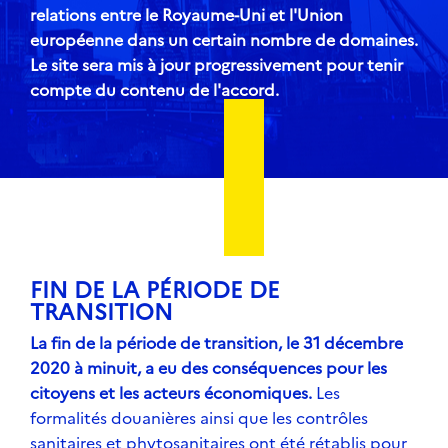
relations entre le Royaume-Uni et l'Union
européenne dans un certain nombre de domaines.
Le site sera mis à jour progressivement pour tenir
compte du contenu de l'accord.
FIN DE LA PÉRIODE DE
TRANSITION
La fin de la période de transition, le 31 décembre
2020 à minuit, a eu des conséquences pour les
citoyens et les acteurs économiques.
Les
formalités douanières ainsi que les contrôles
sanitaires et phytosanitaires ont été rétablis pour