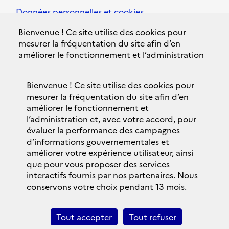
Données personnelles et cookies
Bienvenue ! Ce site utilise des cookies pour
Accessibilité
mesurer la fréquentation du site afin d’en
améliorer le fonctionnement et l’administration
Plan du site
et, avec votre accord, pour évaluer la
performance des campagnes d’informations
Contacts
Bienvenue ! Ce site utilise des cookies pour
gouvernementales et améliorer votre expérience
mesurer la fréquentation du site afin d’en
utilisateur, ainsi que pour vous proposer des
Politique de confidentialité
améliorer le fonctionnement et
services interactifs fournis par nos partenaires.
l’administration et, avec votre accord, pour
Nous conservons votre choix pendant 13 mois.
évaluer la performance des campagnes
Bandeau des cookies
d’informations gouvernementales et
Vous pouvez changer ce choix à tout moment en
améliorer votre expérience utilisateur, ainsi
vous rendant sur la
page données personnelles
© 2018 Brexit.gouv.fr
que pour vous proposer des services
et cookies
.
interactifs fournis par nos partenaires. Nous
legifrance.gouv.fr
conservons votre choix pendant 13 mois.
Personnaliser
gouvernement.fr
Tout accepter
Tout refuser
Tout refuser