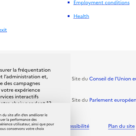
Employment conditions
Health
xit
esurer la fréquentation
t l’administration et,
ition
(Commission
Site du
Conseil de l'Union 
nce des campagnes
 votre expérience
rvices interactifs
n UE-Royaume-Uni
Site du
Parlement europée
votre choix pendant 13
 du site afin d’en améliorer le
luer la performance des
en vous rendant sur la
ience utilisateur, ainsi que pour
nelles et cookies
Accessibilité
Plan du site
 Nous conservons votre choix