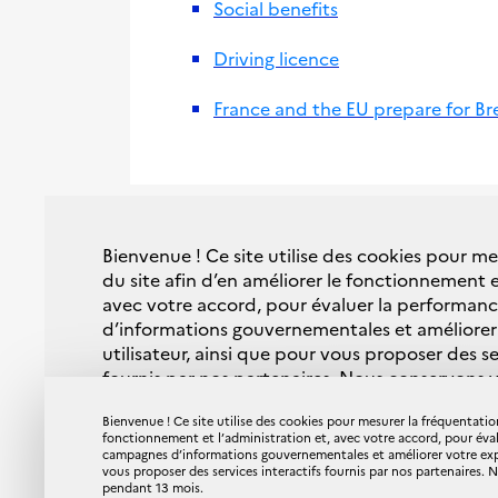
Social benefits
Driving licence
France and the EU prepare for Bre
LIENS UTILES
Bienvenue ! Ce site utilise des cookies pour m
du site afin d’en améliorer le fonctionnement e
Se préparer à la fin de la période de trans
avec votre accord, pour évaluer la performa
européenne)
d’informations gouvernementales et améliorer
utilisateur, ainsi que pour vous proposer des se
L'accord de commerce et de coopératio
fournis par nos partenaires. Nous conservons 
(Commission européenne) (FR)
mois.
Bienvenue ! Ce site utilise des cookies pour mesurer la fréquentation
fonctionnement et l’administration et, avec votre accord, pour éva
Vous pouvez changer ce choix à tout moment 
campagnes d’informations gouvernementales et améliorer votre expér
Mentions légales
Données person
vous proposer des services interactifs fournis par nos partenaires.
page données personnelles et cookies
.
pendant 13 mois.