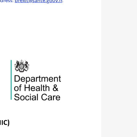
ddress:
brexit@sante.gouv.fr
.