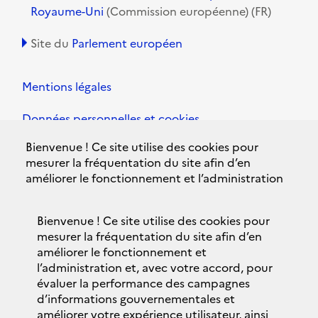
Royaume-Uni
(Commission européenne) (FR)
Site du
Parlement européen
Mentions légales
Données personnelles et cookies
Bienvenue ! Ce site utilise des cookies pour
Accessibilité
mesurer la fréquentation du site afin d’en
améliorer le fonctionnement et l’administration
Plan du site
et, avec votre accord, pour évaluer la
performance des campagnes d’informations
Contacts
Bienvenue ! Ce site utilise des cookies pour
gouvernementales et améliorer votre expérience
mesurer la fréquentation du site afin d’en
utilisateur, ainsi que pour vous proposer des
Politique de confidentialité
améliorer le fonctionnement et
services interactifs fournis par nos partenaires.
l’administration et, avec votre accord, pour
Nous conservons votre choix pendant 13 mois.
évaluer la performance des campagnes
Bandeau des cookies
d’informations gouvernementales et
Vous pouvez changer ce choix à tout moment en
améliorer votre expérience utilisateur, ainsi