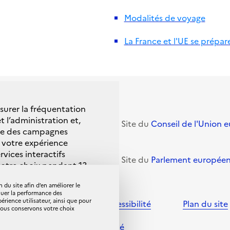
Modalités de voyage
La France et l'UE se prépar
esurer la fréquentation
t l’administration et,
ition
(Commission
Site du
Conseil de l'Union 
nce des campagnes
 votre expérience
rvices interactifs
n UE-Royaume-Uni
Site du
Parlement europée
votre choix pendant 13
 du site afin d’en améliorer le
luer la performance des
en vous rendant sur la
ience utilisateur, ainsi que pour
nelles et cookies
Accessibilité
Plan du site
 Nous conservons votre choix
Politique de confidentialité