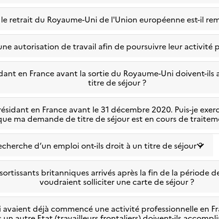
le retrait du Royaume-Uni de l'Union européenne est-il rem
une autorisation de travail afin de poursuivre leur activité 
idant en France avant la sortie du Royaume-Uni doivent-ils
titre de séjour ?
e résidant en France avant le 31 décembre 2020. Puis-je exer
que ma demande de titre de séjour est en cours de traitem
echerche d’un emploi ont-ils droit à un titre de séjour ?
ssortissants britanniques arrivés après la fin de la période
voudraient solliciter une carte de séjour ?
i avaient déjà commencé une activité professionnelle en Fr
 un autre Etat (travailleurs frontaliers) doivent-ils accomp