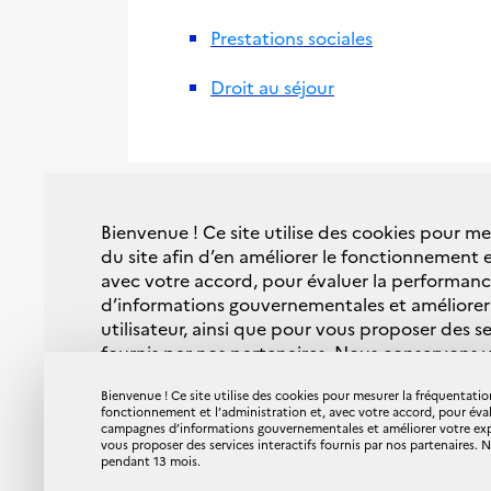
Prestations sociales
Droit au séjour
LIENS UTILES
Bienvenue ! Ce site utilise des cookies pour m
du site afin d’en améliorer le fonctionnement e
Se préparer à la fin de la période de trans
avec votre accord, pour évaluer la performa
européenne)
d’informations gouvernementales et améliorer
utilisateur, ainsi que pour vous proposer des se
L'accord de commerce et de coopératio
fournis par nos partenaires. Nous conservons 
(Commission européenne) (FR)
mois.
Bienvenue ! Ce site utilise des cookies pour mesurer la fréquentation
fonctionnement et l’administration et, avec votre accord, pour éva
Vous pouvez changer ce choix à tout moment 
campagnes d’informations gouvernementales et améliorer votre expér
Mentions légales
Données person
vous proposer des services interactifs fournis par nos partenaires.
page données personnelles et cookies
.
pendant 13 mois.