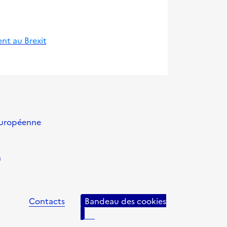
ent au Brexit
européenne
n
Contacts
Bandeau des cookies