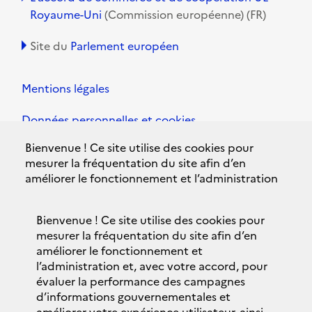
Royaume-Uni
(Commission européenne) (FR)
Site du
Parlement européen
Mentions légales
Données personnelles et cookies
Bienvenue ! Ce site utilise des cookies pour
Accessibilité
mesurer la fréquentation du site afin d’en
améliorer le fonctionnement et l’administration
Plan du site
et, avec votre accord, pour évaluer la
performance des campagnes d’informations
Contacts
Bienvenue ! Ce site utilise des cookies pour
gouvernementales et améliorer votre expérience
mesurer la fréquentation du site afin d’en
utilisateur, ainsi que pour vous proposer des
Politique de confidentialité
améliorer le fonctionnement et
services interactifs fournis par nos partenaires.
l’administration et, avec votre accord, pour
Nous conservons votre choix pendant 13 mois.
évaluer la performance des campagnes
Bandeau des cookies
d’informations gouvernementales et
Vous pouvez changer ce choix à tout moment en
améliorer votre expérience utilisateur, ainsi